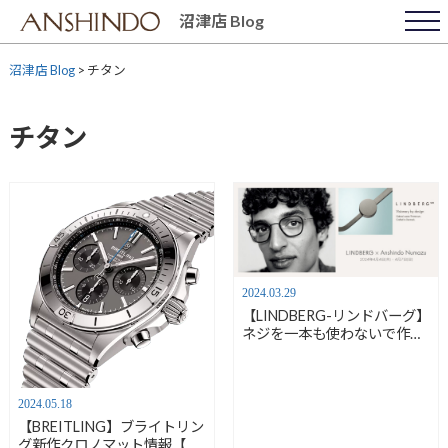
Skip
沼津店 Blog
to
content
沼津店 Blog
>
チタン
チタン
2024.03.29
【LINDBERG-リンドバーグ】
ネジを一本も使わないで作る
めがね【安心堂沼津店】
2024.05.18
【BREITLING】ブライトリン
グ新作クロノマット情報【安