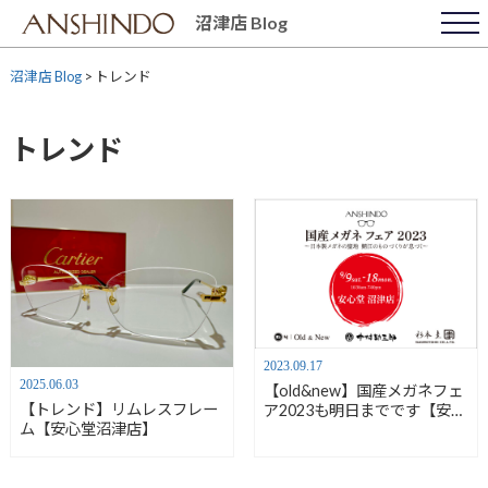
Skip
沼津店 Blog
to
content
沼津店 Blog
>
トレンド
トレンド
2023.09.17
2025.06.03
【old&new】国産メガネフェ
【トレンド】リムレスフレー
ア2023も明日までです【安心
ム【安心堂沼津店】
堂沼津店】