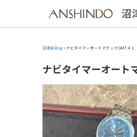
Skip
to
沼津
content
沼津店 Blog
>
ナビタイマーオートマチックGMT４１
ナビタイマーオートマ