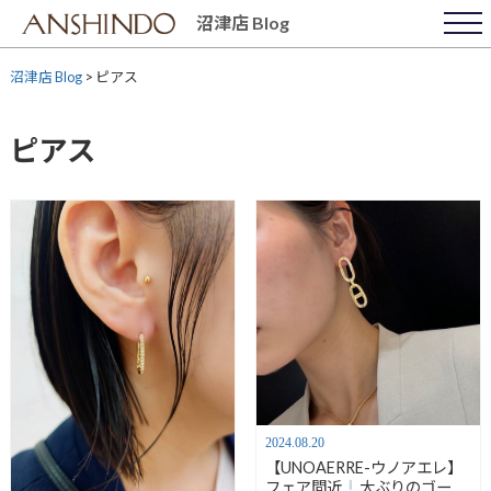
Skip
沼津店 Blog
to
content
沼津店 Blog
>
ピアス
ピアス
2024.08.20
【UNOAERRE-ウノアエレ】
フェア間近
大ぶりのゴール