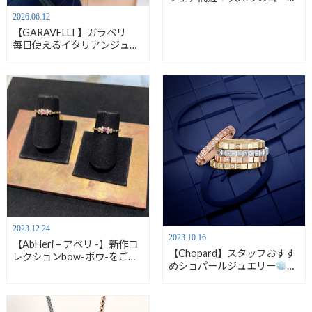
ドピアスをご紹介【安心堂沼
2026.06.12
津店】
【GARAVELLI 】ガラベリ
毎日使えるイタリアンジュエ
リー【LECIEL】
2023.12.24
2023.10.16
【AbHeri – アベリ -】新作コ
【Chopard】スタッフおすす
レクションbow-ボウ-をご紹
めショパールジュエリー
ア
介【安心堂沼津店】
イスキューブ
をご紹介【安
心堂沼津店】