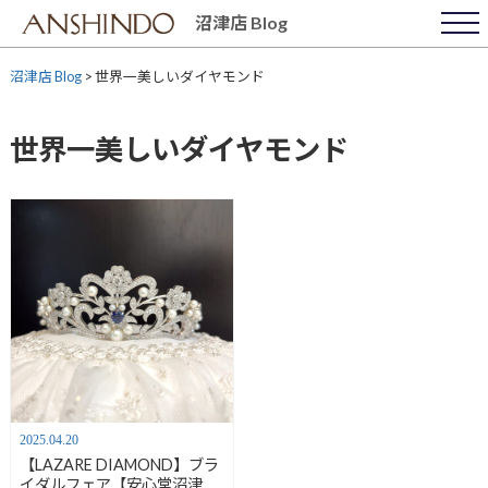
Skip
沼津店 Blog
to
content
沼津店 Blog
>
世界一美しいダイヤモンド
世界一美しいダイヤモンド
2025.04.20
【LAZARE DIAMOND】ブラ
イダルフェア【安心堂沼津