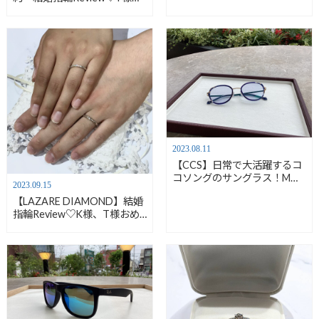
A様おめでとうございます！
【安心堂沼津店】
2023.08.11
【CCS】日常で大活躍するコ
コソングのサングラス！M様
2023.09.15
ご購入ありがとうございま
【LAZARE DIAMOND】結婚
す！【安心堂沼津店】
指輪Review♡K様、T様おめ
でとうございます！【ラザー
ルダイヤモンド】