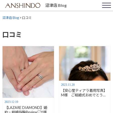
Skip
沼津店 Blog
to
content
沼津店 Blog
>
口コミ
口コミ
2023.11.20
【安心堂ティアラ着用写真】
M様 ご結婚式おめでとうご
ざいます！【安心堂沼津店】
2023.12.19
【LAZARE DIAMOND】婚
約・結婚指輪Review♡Y様、