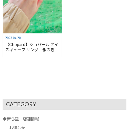
2023.04.20
【Chopard】ショパール アイ
スキューブ リング 氷のきら
めきを【着用写真頂きまし
た】
CATEGORY
◆安心堂 店舗情報
お知らせ