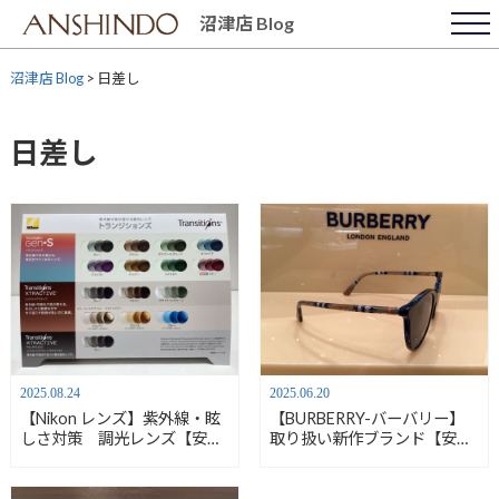
Skip
沼津店 Blog
to
content
沼津店 Blog
>
日差し
日差し
2025.08.24
2025.06.20
【Nikon レンズ】紫外線・眩
【BURBERRY-バーバリー】
しさ対策 調光レンズ【安心
取り扱い新作ブランド【安心
堂 沼津店】
堂沼津店】