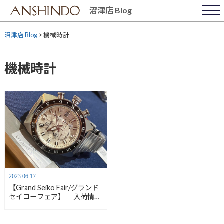
Skip
沼津店 Blog
to
content
沼津店 Blog
>
機械時計
機械時計
2023.06.17
【Grand Seiko Fair/グランド
セイコーフェア】 入荷情報
「ホワイトライオン」ＳＢＧ
Ｃ２５３ 【安心堂沼津店】