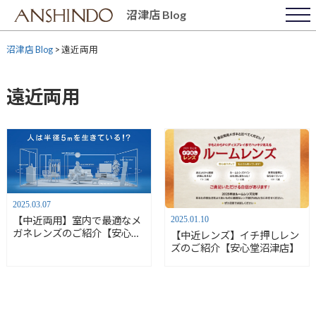
Skip
沼津店 Blog
to
content
沼津店 Blog
>
遠近両用
遠近両用
2025.03.07
2025.01.10
【中近両用】室内で最適なメ
ガネレンズのご紹介【安心堂
【中近レンズ】イチ押しレン
沼津店】
ズのご紹介【安心堂沼津店】