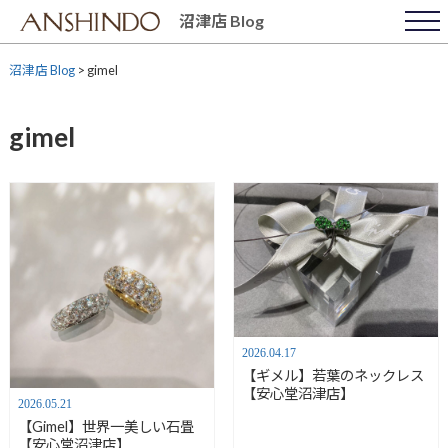
Skip
沼津店 Blog
to
content
沼津店 Blog
>
gimel
gimel
2026.04.17
【ギメル】若葉のネックレス
【安心堂沼津店】
2026.05.21
【Gimel】世界一美しい石畳
【安心堂沼津店】