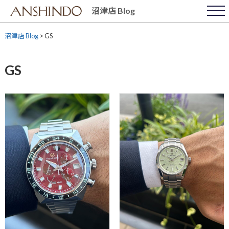
Skip
沼津店 Blog
to
content
沼津店 Blog
>
GS
GS