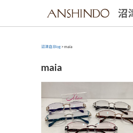
Skip
to
沼津
content
沼津店 Blog
>
maia
maia