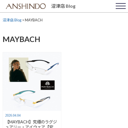
Skip
沼津店 Blog
to
content
沼津店 Blog
>
MAYBACH
MAYBACH
2026.04.04
【MAYBACH】究極のラグジ
ュアリー・アイウェア【安心