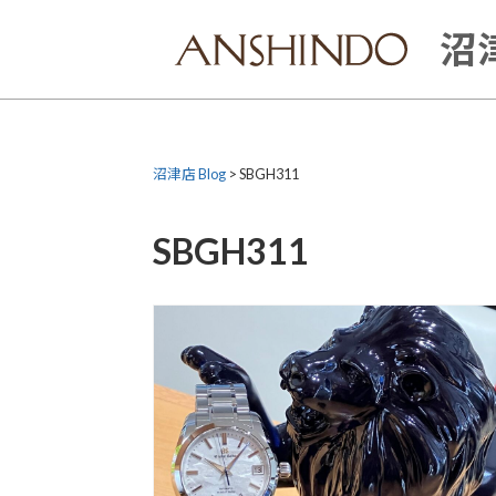
Skip
to
沼津
content
沼津店 Blog
>
SBGH311
SBGH311