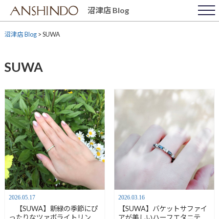
Skip
沼津店 Blog
to
content
沼津店 Blog
>
SUWA
SUWA
2026.05.17
2026.03.16
【SUWA】新緑の季節にぴ
【SUWA】バケットサファイ
ったりなツァボライトリング
アが美しいハーフエタニティ