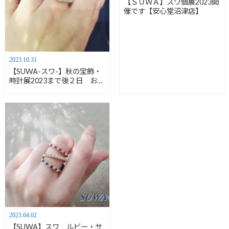
【ＳＵＷＡ】スワ個展2023開
催です【安心堂沼津店】
2023.10.31
【SUWA-スワ-】秋の宝飾・
時計展2023まで後２日 おす
すめエアセッティングリング
【安心堂沼津店】
2023.04.02
【SUWA】スワ ルビー・サ