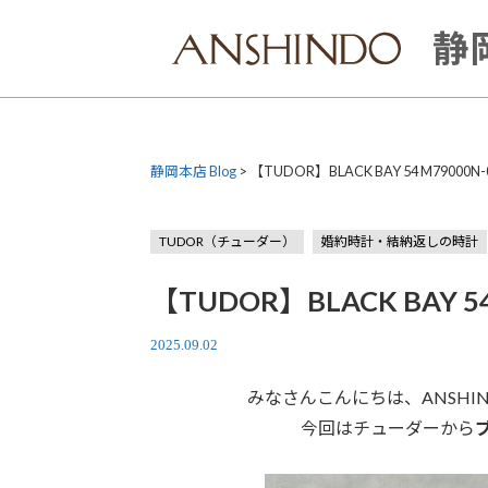
Skip
to
静岡
content
静岡本店 Blog
>
【TUDOR】BLACK BAY 54 M79000N-
TUDOR（チューダー）
婚約時計・結納返しの時計
【TUDOR】BLACK BAY 54
2025.09.02
みなさんこんにちは、ANSH
今回はチューダーから