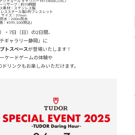
チュール キャリバー MT5400(COSC）
ーリザーブ：約70時間
ス素材：ステンレス製
レススチール製3列ブレスレット
サイズ：37mm
防水：200m防水
格：¥595,100(税込)
土）・7日（日）の2日間、
チギャラリー静岡」に
プトスペース
が登場いたします！
アーケードゲームの体験や
のドリンクもお楽しみいただけます。