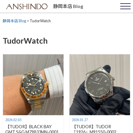
Skip
静岡本店 Blog
to
content
静岡本店 Blog
>
TudorWatch
TudorWatch
2026.02.03
2026.01.27
【TUDOR】BLACK BAY
【TUDOR】TUDOR
GMT S&G M79833MN-0001
「1926」M91550-0002