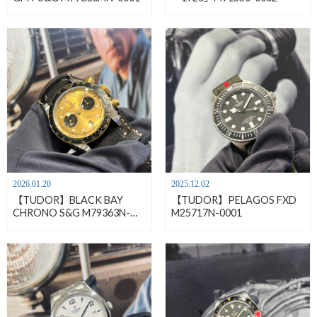
2026.01.20
2025.12.02
【TUDOR】BLACK BAY
【TUDOR】PELAGOS FXD
CHRONO S&G M79363N-
M25717N-0001
0008