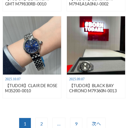
GMT M79830RB-0010
M7941A1A0NU-0002
2025.10.07
2025.09.07
【TUDOR】CLAIR DE ROSE
【TUDOR】BLACK BAY
M35200-0010
CHRONO M79360N-0013
1
2
…
9
次へ