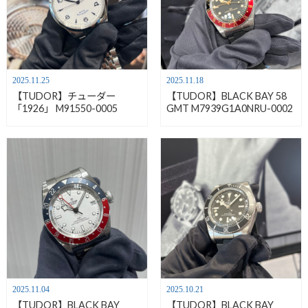
2025.11.25
2025.11.18
【TUDOR】チューダー
【TUDOR】BLACK BAY 58
「1926」 M91550-0005
GMT M7939G1A0NRU-0002
2025.11.04
2025.10.21
【TUDOR】BLACK BAY
【TUDOR】BLACK BAY