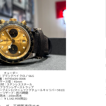
チューダー
ブラックベイ クロノ S&G
番：M79363N-0008
ケース径：41mm
素材：ステンレススチール
ブラウンレザーストラップ
ブメント(マニュファクチュールキャリバー5813)
ーリザーブ：約70時間
防水：200m防水
： ￥1,142,900(税込)