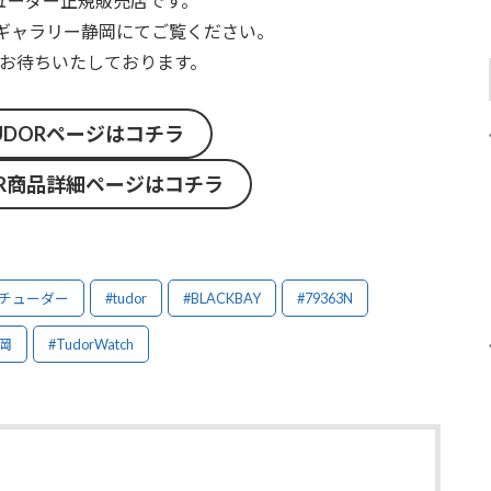
ューダー正規販売店です。
ッチギャラリー静岡にてご覧ください。
お待ちいたしております。
UDORページはコチラ
OR商品詳細ページはコチラ
#チューダー
#tudor
#BLACKBAY
#79363N
岡
#TudorWatch