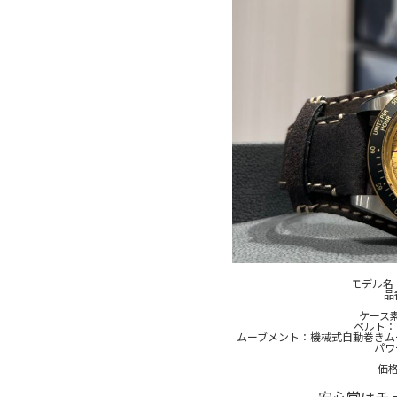
モデル名：
品
ケース
ベルト：
ムーブメント：機械式自動巻きムー
パワ
価格