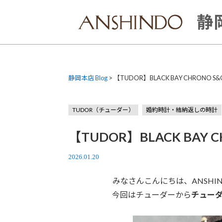
Skip
to
静岡
content
静岡本店 Blog
>
【TUDOR】BLACK BAY CHRONO S&G
TUDOR（チューダー）
婚約時計・結納返しの時計
【TUDOR】BLACK BAY CH
2026.01.20
みなさんこんにちは、ANSH
今回はチューダーから
チューダ