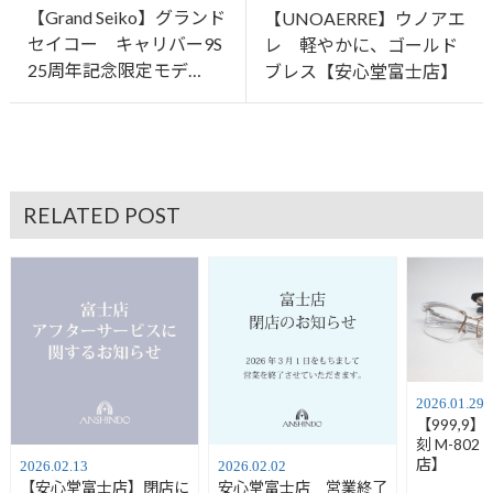
【Grand Seiko】グランド
【UNOAERRE】ウノアエ
セイコー キャリバー9S
レ 軽やかに、ゴールド
25周年記念限定モデ…
ブレス【安心堂富士店】
RELATED POST
2026.01.29
【999,9
刻 M-80
店】
2026.02.13
2026.02.02
【安心堂富士店】閉店に
安心堂富士店 営業終了