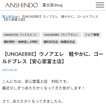
Skip
富士店 Blog
to
content
富士店 Blog
>
【UNOAERRE】ウノアエレ 軽やかに、ゴールドブレス
【安心堂富士店】
HAMILTON（ハミルトン）
UNOAERRE（ウノアエレ）
フェア情報
婚約時計・結納返しの時計
婚約記念品・結婚記念品
【UNOAERRE】ウノアエレ 軽やかに、ゴー
ルドブレス【安心堂富士店】
2023.04.28
こんにちは、安心堂富士店 村松です。
最近少しずつあたたかくなってきた気がします！
さて…あたたかくなってきましたら、