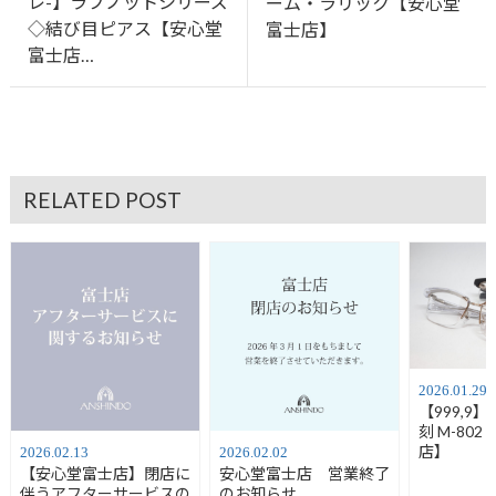
レ-】ラブノットシリーズ
ーム・ラリック【安心堂
◇結び目ピアス【安心堂
富士店】
富士店…
RELATED POST
2026.01.29
【999,9
刻 M-80
店】
2026.02.13
2026.02.02
【安心堂富士店】閉店に
安心堂富士店 営業終了
伴うアフターサービスの
のお知らせ