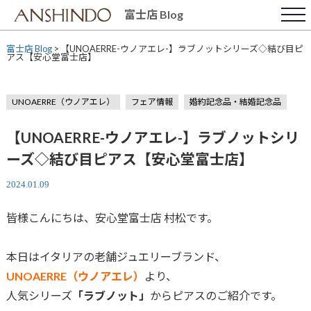
Skip
富士店 Blog
to
content
富士店 Blog
>
【UNOAERRE-ウノアエレ-】ラブノットシリーズ◇結び目ピ
アス【安心堂富士店】
UNOAERRE（ウノアエレ）
フェア情報
婚約記念品・結婚記念品
【UNOAERRE-ウノアエレ-】ラブノットシリ
ーズ◇結び目ピアス【安心堂富士店】
2024.01.09
皆様こんにちは、安心堂富士店 村松です。
本日はイタリアの老舗ジュエリーブランド、
UNOAERRE（ウノアエレ）
より、
人気シリーズ
「ラブノット」
からピアスのご紹介です。