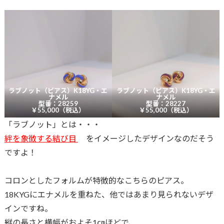
ラブノット（ピアス）K18YG・エ
ラブノット（ピアス）K18YG・エ
ナメル
ナメル
型番：28259
型番：28227
￥55,000（税込）
￥55,000（税込）
「ラブノット」とは・・・
絆を象徴する結び目
をイメージしたデザインなのだそう
ですよ！
コロンとしたフォルムが特徴的なこちらのピアス。
18KYGにエナメルを重ねた、他ではあまり見られないデザ
インですね。
縦の長さと横幅がおよそ1㎝ほどで、