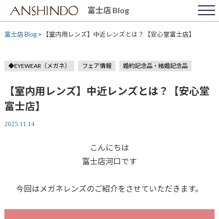
Skip
富士店 Blog
to
content
富士店 Blog
>
【室内用レンズ】中近レンズとは？【安心堂富士店】
◆EYEWEAR（メガネ）
フェア情報
婚約記念品・結婚記念品
【室内用レンズ】中近レンズとは？【安心堂
富士店】
2025.11.14
こんにちは
富士店河口です
今回はメガネレンズのご紹介をさせていただきます。