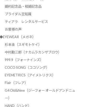
婚約記念品・結婚記念品
ブライダル豆知識
ティアラ レンタルサービス
お客様の声
◆EYEWEAR（メガネ）
杉本圭（スギモトケイ）
中村勘三郎（ナカムラカンザブロウ）
999.9（フォーナインズ）
COCO SONG（ココソング）
EYEMETRICS（アイメトリクス）
Flair（フレア）
G4 Old&New（ジーフォー オールドアンドニュ
ー）
HAND（ハンド）