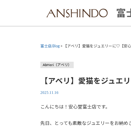
Skip
to
富士
content
富士店 Blog
>
【アベリ】愛猫をジュエリーに♡【安
AbHeri（アベリ）
【アベリ】愛猫をジュエ
2025.11.16
こんにちは！安心堂富士店です。
先日、とっても素敵なジュエリーをお納め