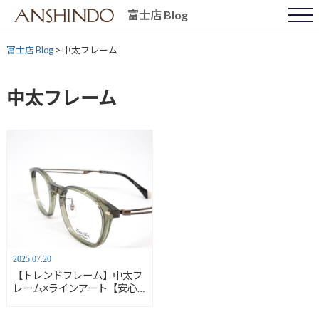
Skip
富士店 Blog
to
content
富士店 Blog
>
中太フレーム
中太フレーム
2025.07.20
【トレンドフレーム】中太フ
レーム×ラインアート【安心
堂富士店】