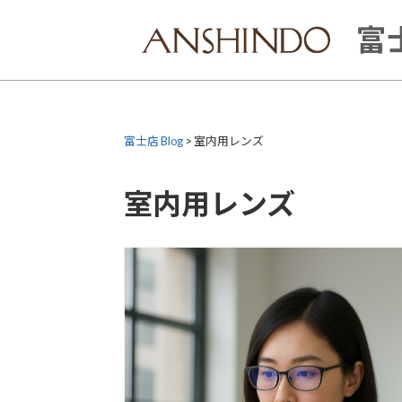
Skip
to
富士
content
富士店 Blog
>
室内用レンズ
室内用レンズ