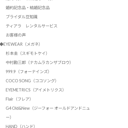
婚約記念品・結婚記念品
ブライダル豆知識
ティアラ レンタルサービス
お客様の声
◆EYEWEAR（メガネ）
杉本圭（スギモトケイ）
中村勘三郎（ナカムラカンザブロウ）
999.9（フォーナインズ）
COCO SONG（ココソング）
EYEMETRICS（アイメトリクス）
Flair（フレア）
G4 Old&New（ジーフォー オールドアンドニュ
ー）
HAND（ハンド）