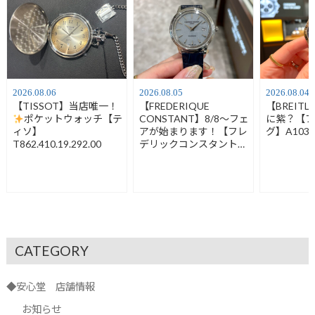
2026.08.06
2026.08.05
2026.08.04
【TISSOT】当店唯一！
【FREDERIQUE
【BREIT
ポケットウォッチ【テ
CONSTANT】8/8～フェ
に紫？【
ィソ】
アが始まります！【フレ
グ】A1032
T862.410.19.292.00
デリックコンスタント】
FC-120LB3S6
CATEGORY
◆安心堂 店舗情報
お知らせ