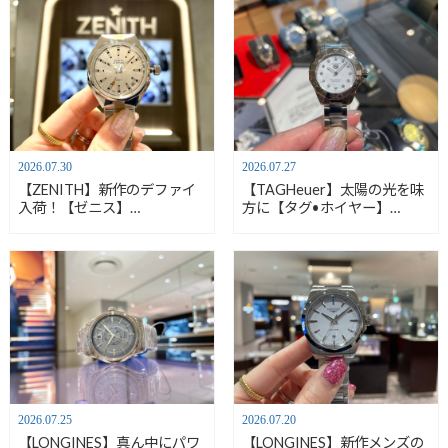
2026.07.30
2026.07.27
【ZENITH】新作のデファイ
【TAGHeuer】太陽の光を味
入荷！【ゼニス】
方に【タグ•ホイヤー】
03.A3642.670/01.M3642
WBP141H.BA0049
2026.07.25
2026.07.20
【LONGINES】真ん中にパワ
【LONGINES】新作メンズの