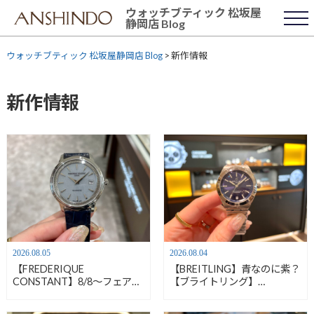
Skip
ウォッチブティック 松坂屋
to
静岡店 Blog
content
ウォッチブティック 松坂屋静岡店 Blog
>
新作情報
新作情報
2026.08.05
2026.08.04
【FREDERIQUE
【BREITLING】青なのに紫？
CONSTANT】8/8～フェアが
【ブライトリング】
始まります！【フレデリック
A10320101C1A1
コンスタント】FC-120LB3S6