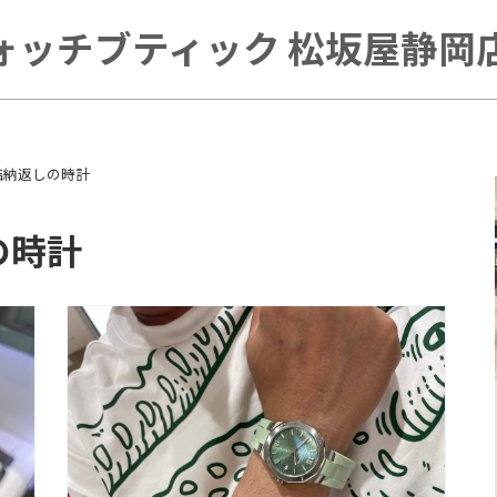
ォッチブティック 松坂屋静岡店 
結納返しの時計
の時計