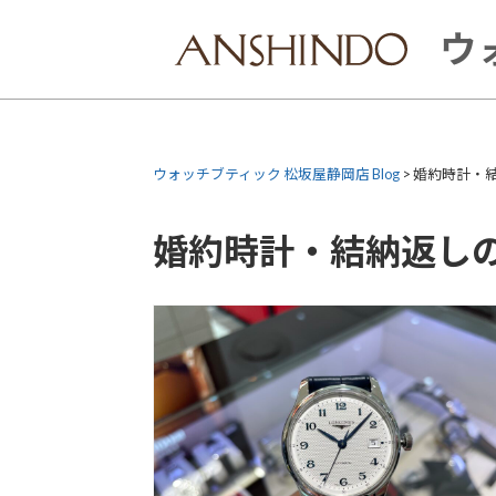
Skip
to
ウ
content
ウォッチブティック 松坂屋静岡店 Blog
>
婚約時計・
婚約時計・結納返し