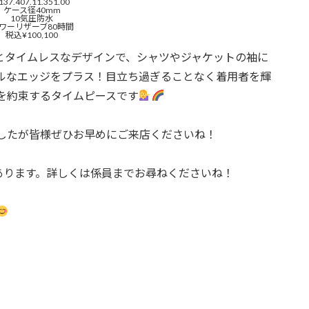
137.407.11.351.00
ケース径40mm
10気圧防水
ワーリザーブ80時間
税込¥100,100
感とタイムレスなデザインで、シャツやジャケットの袖に
ルなエッジをプラス！目立ち過ぎることなく着用者を輝
を約束するタイムピースです
したが皆様ぜひお早めにご来店くださいね！
があります。詳しくは係員までお尋ねくださいね！