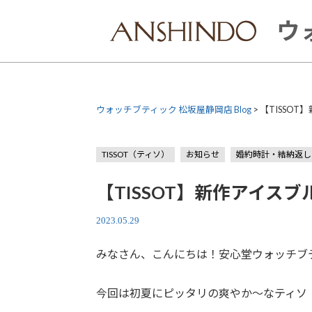
Skip
to
ウ
content
ウォッチブティック 松坂屋静岡店 Blog
>
【TISSO
TISSOT（ティソ）
お知らせ
婚約時計・結納返し
【TISSOT】新作アイスブ
2023.05.29
みなさん、こんにちは！安心堂ウォッチブ
今回は初夏にピッタリの爽やか〜なティソ 