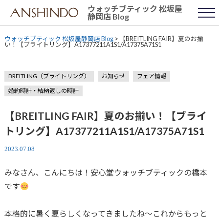
Skip
ウォッチブティック 松坂屋
to
静岡店 Blog
content
ウォッチブティック 松坂屋静岡店 Blog
>
【BREITLING FAIR】夏のお揃
い！【ブライトリング】A17377211A1S1/A17375A71S1
BREITLING（ブライトリング）
お知らせ
フェア情報
婚約時計・結納返しの時計
【BREITLING FAIR】夏のお揃い！【ブライ
トリング】A17377211A1S1/A17375A71S1
2023.07.08
みなさん、こんにちは！安心堂ウォッチブティックの橋本
です
本格的に暑く夏らしくなってきましたね〜これからもっと