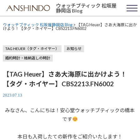
Skip
ウォッチブティック 松坂屋
to
静岡店 Blog
content
ウォッチブティック 松坂屋静岡店 Blog
>
【TAG Heuer】さあ大海原に出か
けよう！【タグ・ホイヤー】CBS2213.FN6002
TAG HEUER（タグ・ホイヤー）
お知らせ
婚約時計・結納返しの時計
【TAG Heuer】さあ大海原に出かけよう！
【タグ・ホイヤー】CBS2213.FN6002
2023.07.13
みなさん、こんにちは！安心堂ウォッチブティックの橋本
です
本日も入荷したての新作をご紹介いたします！