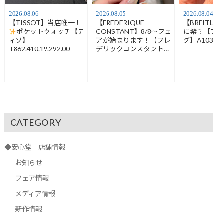
2026.08.06
2026.08.05
2026.08.04
【TISSOT】当店唯一！
【FREDERIQUE
【BREIT
ポケットウォッチ【テ
CONSTANT】8/8～フェ
に紫？【
ィソ】
アが始まります！【フレ
グ】A1032
T862.410.19.292.00
デリックコンスタント】
FC-120LB3S6
CATEGORY
◆安心堂 店舗情報
お知らせ
フェア情報
メディア情報
新作情報