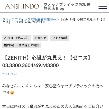
Skip
ウォッチブティック 松坂屋
to
静岡店 Blog
content
ウォッチブティック 松坂屋静岡店 Blog
>
【ZENITH】心臓が丸見え！【ゼ
ニス】03.3300.3604/69.M3300
ZENITH（ゼニス）
お知らせ
フェア情報
婚約時計・結納返しの時計
【ZENITH】心臓が丸見え！【ゼニス】
03.3300.3604/69.M3300
2023.09.20
みなさん、こんにちは！安心堂ウォッチブティックの橋本
です
本日は時計の心臓部が丸見えのあの大人気時計をご紹介い