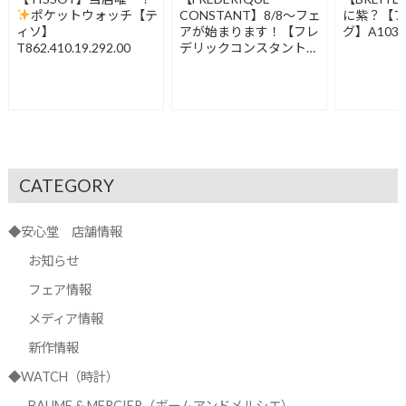
ポケットウォッチ【テ
CONSTANT】8/8～フェ
に紫？【
ィソ】
アが始まります！【フレ
グ】A1032
T862.410.19.292.00
デリックコンスタント】
FC-120LB3S6
CATEGORY
◆安心堂 店舗情報
お知らせ
フェア情報
メディア情報
新作情報
◆WATCH（時計）
BAUME & MERCIER（ボームアンドメルシエ）