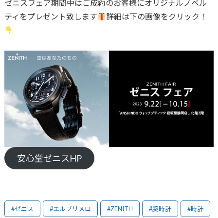
ゼニスフェア期間中はご成約のお客様にオリジナルノベル
ティをプレゼント致します
詳細は下の画像をクリック！
安心堂ゼニスHP
#ゼニス
#エルプリメロ
#ZENITH
#腕時計
#時計