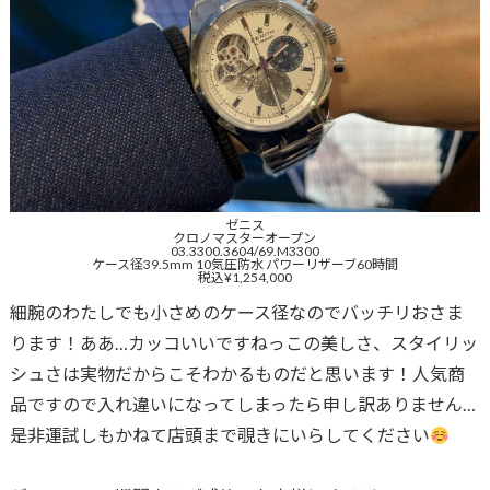
ゼニス
クロノマスターオープン
03.3300.3604/69.M3300
ケース径39.5mm 10気圧防水 パワーリザーブ60時間
税込¥1,254,000
細腕のわたしでも小さめのケース径なのでバッチリおさま
ります！ああ…カッコいいですねっこの美しさ、スタイリッ
シュさは実物だからこそわかるものだと思います！人気商
品ですので入れ違いになってしまったら申し訳ありません…
是非運試しもかねて店頭まで覗きにいらしてください