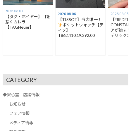
2026.08.07
2026.08.06
2026.08.05
【タグ・ホイヤー】目を
【TISSOT】当店唯一！
【FREDER
惹くカレラ
ポケットウォッチ【テ
CONSTA
【TAGHeuer】
ィソ】
アが始ま
T862.410.19.292.00
デリック
FC-120LB3
CATEGORY
◆安心堂 店舗情報
お知らせ
フェア情報
メディア情報