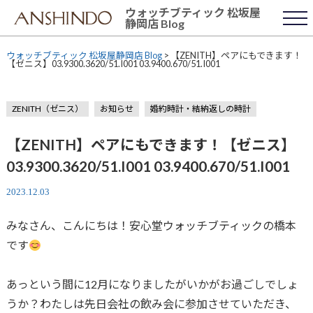
Skip
ウォッチブティック 松坂屋
to
静岡店 Blog
content
ウォッチブティック 松坂屋静岡店 Blog
>
【ZENITH】ペアにもできます！
【ゼニス】03.9300.3620/51.I001 03.9400.670/51.I001
ZENITH（ゼニス）
お知らせ
婚約時計・結納返しの時計
【ZENITH】ペアにもできます！【ゼニス】
03.9300.3620/51.I001 03.9400.670/51.I001
2023.12.03
みなさん、こんにちは！安心堂ウォッチブティックの橋本
です
あっという間に12月になりましたがいかがお過ごしでしょ
うか？わたしは先日会社の飲み会に参加させていただき、