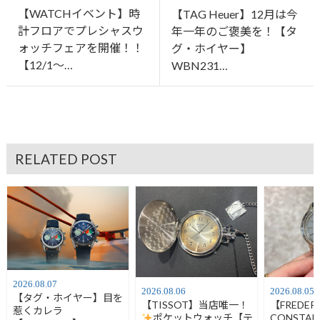
【WATCHイベント】時
【TAG Heuer】12月は今
計フロアでプレシャスウ
年一年のご褒美を！【タ
ォッチフェアを開催！！
グ・ホイヤー】
【12/1〜…
WBN231…
RELATED POST
2026.08.07
2026.08.06
2026.08.05
【タグ・ホイヤー】目を
【TISSOT】当店唯一！
【FREDER
惹くカレラ
ポケットウォッチ【テ
CONSTA