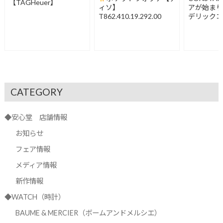
【TAGHeuer】
ィソ】
アが始ま
T862.410.19.292.00
デリック
FC-120LB3
CATEGORY
◆安心堂 店舗情報
お知らせ
フェア情報
メディア情報
新作情報
◆WATCH（時計）
BAUME & MERCIER（ボームアンドメルシエ）