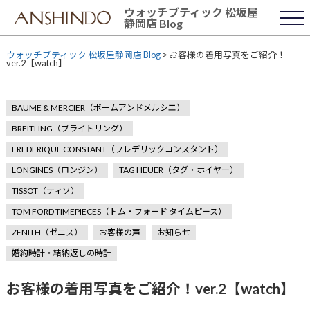
Skip
ウォッチブティック 松坂屋
to
静岡店 Blog
content
ウォッチブティック 松坂屋静岡店 Blog
>
お客様の着用写真をご紹介！
ver.2【watch】
BAUME & MERCIER（ボームアンドメルシエ）
BREITLING（ブライトリング）
FREDERIQUE CONSTANT（フレデリックコンスタント）
LONGINES（ロンジン）
TAG HEUER（タグ・ホイヤー）
TISSOT（ティソ）
TOM FORD TIMEPIECES（トム・フォード タイムピース）
ZENITH（ゼニス）
お客様の声
お知らせ
婚約時計・結納返しの時計
お客様の着用写真をご紹介！ver.2【watch】