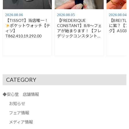
2026.08.06
2026.08.05
2026.08.04
【TISSOT】当店唯一！
【FREDERIQUE
【BREIT
ポケットウォッチ【テ
CONSTANT】8/8～フェ
に紫？【
ィソ】
アが始まります！【フレ
グ】A1032
T862.410.19.292.00
デリックコンスタント】
FC-120LB3S6
CATEGORY
◆安心堂 店舗情報
お知らせ
フェア情報
メディア情報