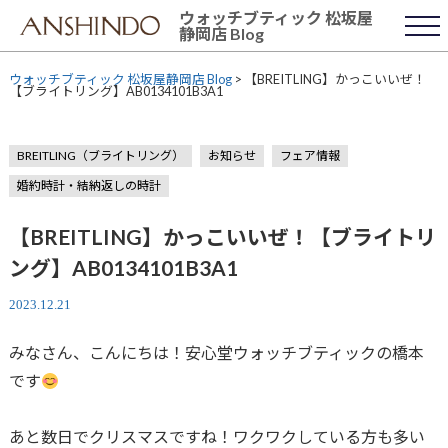
Skip
ウォッチブティック 松坂屋
to
静岡店 Blog
content
ウォッチブティック 松坂屋静岡店 Blog
>
【BREITLING】かっこいいぜ！
【ブライトリング】AB0134101B3A1
BREITLING（ブライトリング）
お知らせ
フェア情報
婚約時計・結納返しの時計
【BREITLING】かっこいいぜ！【ブライトリ
ング】AB0134101B3A1
2023.12.21
みなさん、こんにちは！安心堂ウォッチブティックの橋本
です
あと数日でクリスマスですね！ワクワクしている方も多い