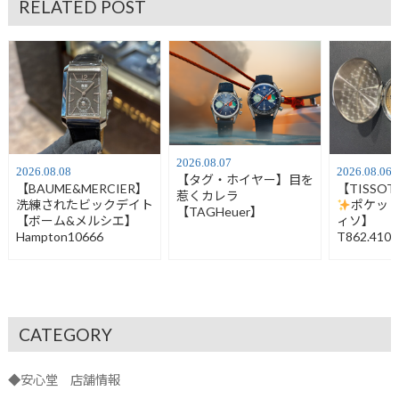
RELATED POST
2026.08.07
2026.08.08
2026.08.06
【タグ・ホイヤー】目を
【BAUME&MERCIER】
【TISSO
惹くカレラ
洗練されたビックデイト
ポケッ
【TAGHeuer】
【ボーム&メルシエ】
ィソ】
Hampton10666
T862.410.
CATEGORY
◆安心堂 店舗情報