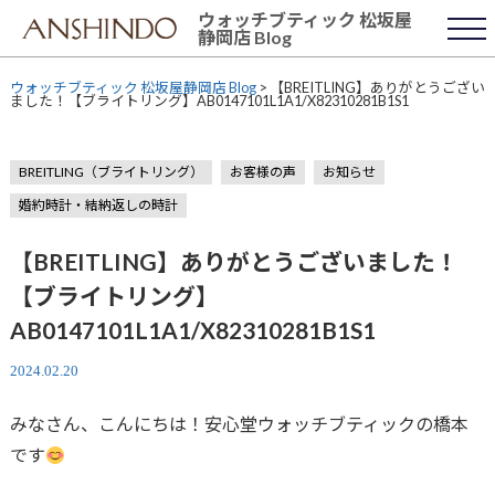
Skip
ウォッチブティック 松坂屋
to
静岡店 Blog
content
ウォッチブティック 松坂屋静岡店 Blog
>
【BREITLING】ありがとうござい
ました！【ブライトリング】AB0147101L1A1/X82310281B1S1
BREITLING（ブライトリング）
お客様の声
お知らせ
婚約時計・結納返しの時計
【BREITLING】ありがとうございました！
【ブライトリング】
AB0147101L1A1/X82310281B1S1
2024.02.20
みなさん、こんにちは！安心堂ウォッチブティックの橋本
です