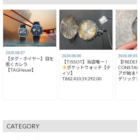
2026.08.07
2026.08.06
2026.08.05
【タグ・ホイヤー】目を
【TISSOT】当店唯一！
【FREDER
惹くカレラ
ポケットウォッチ【テ
CONSTA
【TAGHeuer】
ィソ】
アが始ま
T862.410.19.292.00
デリック
FC-120LB3
CATEGORY