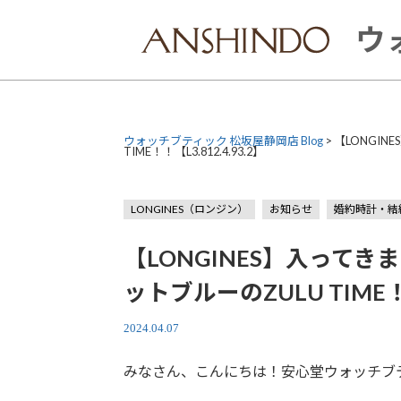
Skip
to
ウ
content
ウォッチブティック 松坂屋静岡店 Blog
>
【LONGI
TIME！！【L3.812.4.93.2】
LONGINES（ロンジン）
お知らせ
婚約時計・結
【LONGINES】入って
ットブルーのZULU TIME！！
2024.04.07
みなさん、こんにちは！安心堂ウォッチブ