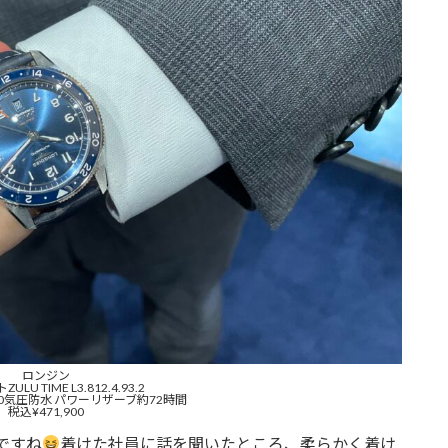
ロンジン
LU TIME L3.812.4.93.2
10気圧防水 パワーリザーブ約72時間
税込¥471,900
ですね
着けた社員に話を聞いたところ、柔らかく着け