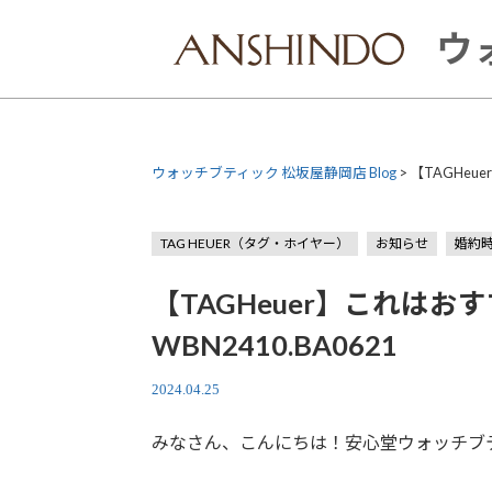
Skip
to
ウ
content
ウォッチブティック 松坂屋静岡店 Blog
>
【TAGHeu
TAG HEUER（タグ・ホイヤー）
お知らせ
婚約
【TAGHeuer】これは
WBN2410.BA0621
2024.04.25
みなさん、こんにちは！安心堂ウォッチブ