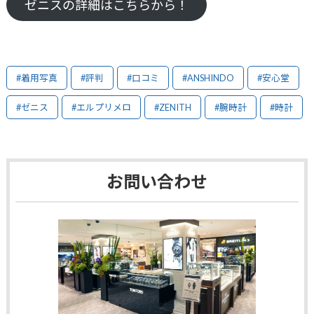
ゼニスの詳細はこちらから！
#着用写真
#評判
#口コミ
#ANSHINDO
#安心堂
#ゼニス
#エルプリメロ
#ZENITH
#腕時計
#時計
お問い合わせ