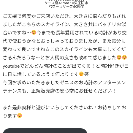
ケース径41mm 10気圧防水
パワーリザーブ60時間
ご夫婦で何度かご来店いただき、大きさに悩んだりもされ
ましたがこちらのスカイライン、大きさ共にバッチリお似
合いですね〜
今までも長年愛用されている時計があり交
代で使おうかなとおっしゃっておりましたが、また気分も
変わって良いですね☆このスカイラインも大事にしてくだ
さるんだろうな〜とお人柄の良さも改めて感じました
youtubeでどんどん時計のことが出てくる！と時計好きが日
に日に増しているようで何よりです
笑
今回お求めいただきましたゼニスのお時計のアフターメン
テナンスも、正規販売店の安心堂にお任せください！
また是非奥様と遊びにいらしてくださいね！お待ちしてお
ります