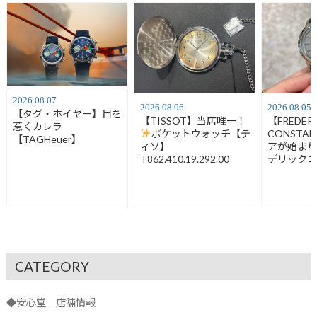
2026.08.07
2026.08.06
2026.08.05
【タグ・ホイヤー】目を
【TISSOT】当店唯一！
【FREDER
惹くカレラ
ポケットウォッチ【テ
CONSTA
【TAGHeuer】
ィソ】
アが始ま
T862.410.19.292.00
デリック
FC-120LB3
CATEGORY
◆安心堂 店舗情報