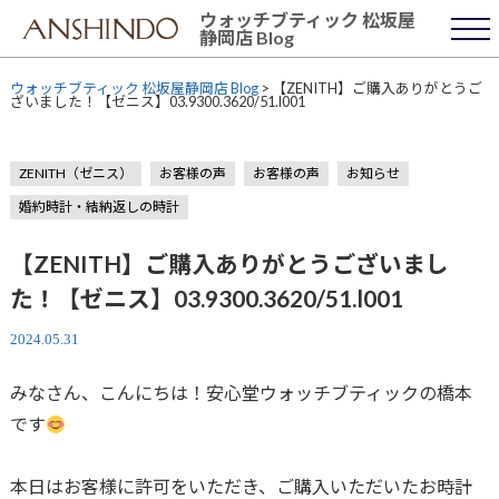
Skip
ウォッチブティック 松坂屋
to
静岡店 Blog
content
ウォッチブティック 松坂屋静岡店 Blog
>
【ZENITH】ご購入ありがとうご
ざいました！【ゼニス】03.9300.3620/51.l001
ZENITH（ゼニス）
お客様の声
お客様の声
お知らせ
婚約時計・結納返しの時計
【ZENITH】ご購入ありがとうございまし
た！【ゼニス】03.9300.3620/51.l001
2024.05.31
みなさん、こんにちは！安心堂ウォッチブティックの橋本
です
本日はお客様に許可をいただき、ご購入いただいたお時計