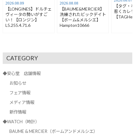
2026.08.07
2026.08.09
2026.08.08
【タグ・
【LONGINES】ドルチェ
【BAUME&MERCIER】
惹くカレ
ヴィータの勢いがすご
洗練されたビックデイト
【TAGHeu
い！【ロンジン】
【ボーム&メルシエ】
L5.255.4.71.6
Hampton10666
CATEGORY
◆安心堂 店舗情報
お知らせ
フェア情報
メディア情報
新作情報
◆WATCH（時計）
BAUME & MERCIER（ボームアンドメルシエ）