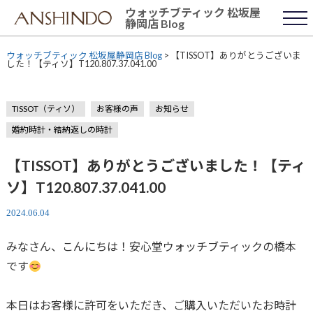
Skip
ウォッチブティック 松坂屋
to
静岡店 Blog
content
ウォッチブティック 松坂屋静岡店 Blog
>
【TISSOT】ありがとうございま
した！【ティソ】T120.807.37.041.00
TISSOT（ティソ）
お客様の声
お知らせ
婚約時計・結納返しの時計
【TISSOT】ありがとうございました！【ティ
ソ】T120.807.37.041.00
2024.06.04
みなさん、こんにちは！安心堂ウォッチブティックの橋本
です
本日はお客様に許可をいただき、ご購入いただいたお時計