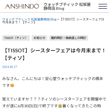
Skip
ウォッチブティック 松坂屋
to
静岡店 Blog
content
ウォッチブティック 松坂屋静岡店 Blog
>
【TISSOT】シースターフェアは
今月末まで！【ティソ】
TISSOT（ティソ）
お知らせ
婚約時計・結納返しの時計
【TISSOT】シースターフェアは今月末まで！
【ティソ】
2024.06.27
みなさん、こんにちは！安心堂ウォッチブティックの橋本
です
覚えていますか？？？ティソのシースターフェアを開催中で
すが遂に6月30日(日)で終了です
暑くなってきたこの時