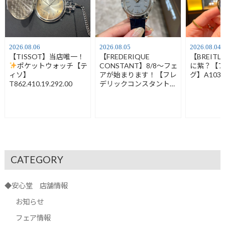
2026.08.06
2026.08.05
2026.08.04
【TISSOT】当店唯一！
【FREDERIQUE
【BREIT
ポケットウォッチ【テ
CONSTANT】8/8～フェ
に紫？【
ィソ】
アが始まります！【フレ
グ】A1032
T862.410.19.292.00
デリックコンスタント】
FC-120LB3S6
CATEGORY
◆安心堂 店舗情報
お知らせ
フェア情報