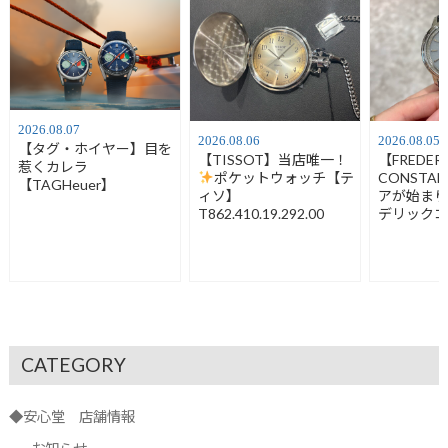
2026.08.07
2026.08.06
2026.08.05
【タグ・ホイヤー】目を
【TISSOT】当店唯一！
【FREDER
惹くカレラ
ポケットウォッチ【テ
CONSTA
【TAGHeuer】
ィソ】
アが始ま
T862.410.19.292.00
デリック
FC-120LB3
CATEGORY
◆安心堂 店舗情報