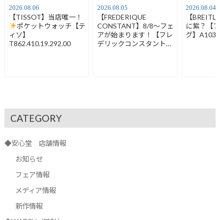
2026.08.06
2026.08.05
2026.08.04
【TISSOT】当店唯一！
【FREDERIQUE
【BREIT
ポケットウォッチ【テ
CONSTANT】8/8～フェ
に紫？【
ィソ】
アが始まります！【フレ
グ】A1032
T862.410.19.292.00
デリックコンスタント】
FC-120LB3S6
CATEGORY
◆安心堂 店舗情報
お知らせ
フェア情報
メディア情報
新作情報