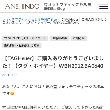
Skip
ウォッチブティック 松坂屋
to
静岡店 Blog
content
ウォッチブティック 松坂屋静岡店 Blog
>
【TAGHeuer】ご購入ありがとう
ございました！【タグ・ホイヤー】WBN2012.BA0640
TAG HEUER（タグ・ホイヤー）
お客様の声
お知らせ
婚約時計・結納返しの時計
【TAGHeuer】ご購入ありがとうございまし
た！【タグ・ホイヤー】WBN2012.BA0640
2024.08.14
みなさん、こんにちは！安心堂ウォッチブティックの橋本
です
本日はお客様に許可をいただき、ご購入して下さった時計