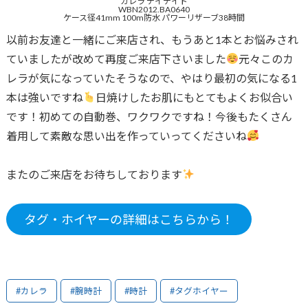
カレラ デイデイト
WBN2012.BA0640
ケース径41mm 100m防水 パワーリザーブ38時間
以前お友達と一緒にご来店され、もうあと1本とお悩みされ
ていましたが改めて再度ご来店下さいました
元々このカ
レラが気になっていたそうなので、やはり最初の気になる1
本は強いですね
日焼けしたお肌にもとてもよくお似合い
です！初めての自動巻、ワクワクですね！今後もたくさん
着用して素敵な思い出を作っていってくださいね
またのご来店をお待ちしております
タグ・ホイヤーの詳細はこちらから！
#カレラ
#腕時計
#時計
#タグホイヤー