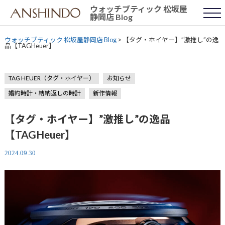
Skip
ウォッチブティック 松坂屋
to
静岡店 Blog
content
ウォッチブティック 松坂屋静岡店 Blog
>
【タグ・ホイヤー】”激推し”の逸
品【TAGHeuer】
TAG HEUER（タグ・ホイヤー）
お知らせ
婚約時計・結納返しの時計
新作情報
【タグ・ホイヤー】”激推し”の逸品
【TAGHeuer】
2024.09.30