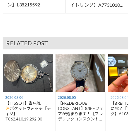
ン】L38215592
イトリング】A7731010…
RELATED POST
2026.08.06
2026.08.05
2026.08.04
【TISSOT】当店唯一！
【FREDERIQUE
【BREIT
ポケットウォッチ【テ
CONSTANT】8/8～フェ
に紫？【
ィソ】
アが始まります！【フレ
グ】A1032
T862.410.19.292.00
デリックコンスタント】
FC-120LB3S6