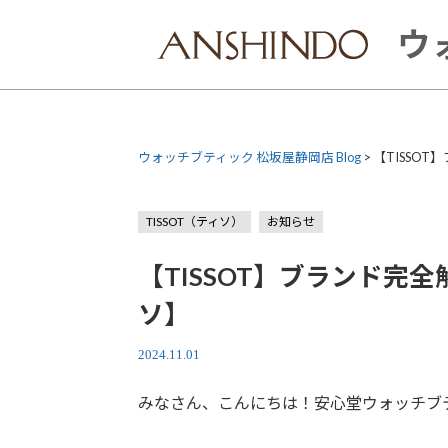
Skip
to
ウ
content
ウォッチブティック 松坂屋静岡店 Blog
>
【TISSO
TISSOT（ティソ）
お知らせ
【TISSOT】ブランド完
ソ】
2024.11.01
みなさん、こんにちは！安心堂ウォッチブ