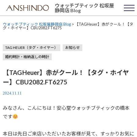
Skip
ウォッチブティック 松坂屋
to
静岡店 Blog
content
ウォッチブティック 松坂屋静岡店 Blog
>
【TAGHeuer】赤がクール！【タ
グ・ホイヤー】CBU2082.FT6275
TAG HEUER（タグ・ホイヤー）
お知らせ
婚約時計・結納返しの時計
【TAGHeuer】赤がクール！【タグ・ホイヤ
ー】CBU2082.FT6275
2024.11.11
みなさん、こんにちは！安心堂ウォッチブティックの橋本
です
本日は先日ご来店いただいたお客様が見て、すっかりお気に