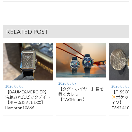
RELATED POST
2026.08.07
2026.08.08
2026.08.06
【タグ・ホイヤー】目を
【BAUME&MERCIER】
【TISSO
惹くカレラ
洗練されたビックデイト
ポケッ
【TAGHeuer】
【ボーム&メルシエ】
ィソ】
Hampton10666
T862.410.