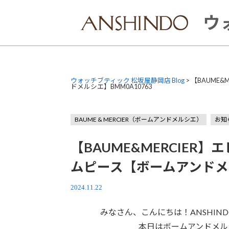
Skip
to
ウ
content
ウォッチブティック 松坂屋静岡店 Blog
>
【BAUME
ドメルシエ】BMM0A10763
BAUME & MERCIER（ボームアンドメルシエ）
お知
【BAUME&MERCIE
ムピース【ボームアンドメル
2024.11.22
みなさん、こんにちは！ANSHI
本日はボームアンドメル