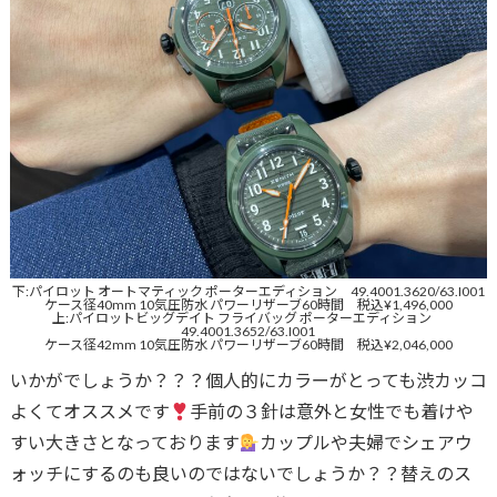
下:パイロット オートマティック ポーターエディション 49.4001.3620/63.I001
ケース径40mm 10気圧防水 パワーリザーブ60時間 税込¥1,496,000
上:パイロットビッグデイト フライバッグ ポーターエディション
49.4001.3652/63.I001
ケース径42mm 10気圧防水 パワーリザーブ60時間 税込¥2,046,000
いかがでしょうか？？？個人的にカラーがとっても渋カッコ
よくてオススメです
手前の３針は意外と女性でも着けや
すい大きさとなっております
カップルや夫婦でシェアウ
ォッチにするのも良いのではないでしょうか？？替えのス