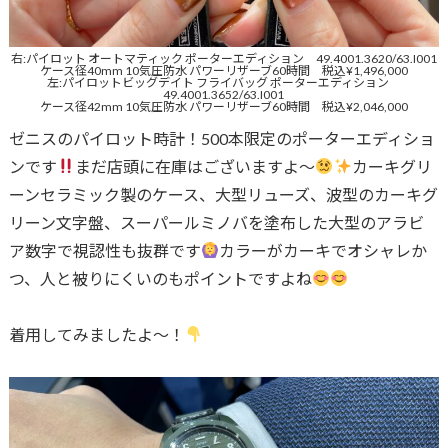
右:パイロット オートマティック ポーターエディション 49.4001.3620/63.I001
ケース径40mm 10気圧防水 パワーリザーブ60時間 税込¥1,496,000
左:パイロットビッグデイト フライバッグ ポーターエディション
49.4001.3652/63.I001
ケース径42mm 10気圧防水 パワーリザーブ60時間 税込¥2,046,000
ゼニスのパイロット時計！500本限定のポーターエディショ
ンです
まだ店頭に在庫はございますよ〜
カーキグリ
ーンセラミック製のケース、大型リューズ、波型のカーキグ
リーン文字盤、スーパールミノバを塗布した大型のアラビ
ア数字で視認性も抜群です
カラーがカーキでオシャレか
つ、人と被りにくいのもポイントですよね
着用してみましたよ〜！