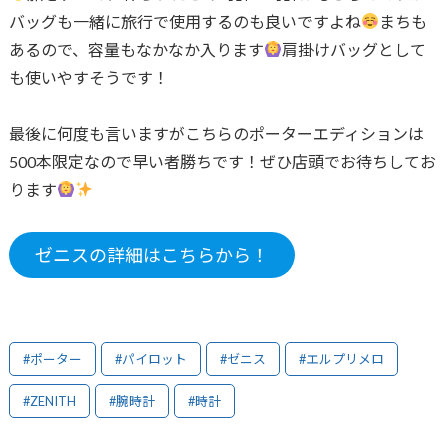
バッグも一緒に旅行で使用するのも良いですよね
まちも
あるので、容量もなかなか入ります
肩掛けバッグとして
も使いやすそうです！
最後に何度も言いますがこちらのポーターエディションは
500本限定なので早い者勝ちです！ぜひ店頭でお待ちしてお
ります
ゼニスの詳細はこちらから！
#ポーター
#パイロット
#ゼニス
#エルプリメロ
#ZENITH
#腕時計
#時計